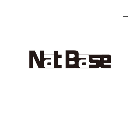
内
容
を
ス
キ
ッ
プ