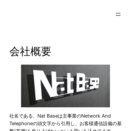
内
容
を
ス
キ
ッ
会社概要
プ
社名である、Nat Baseは主事業のNetwork And
Telephoneの頭文字から引用し、お客様通信設備の基